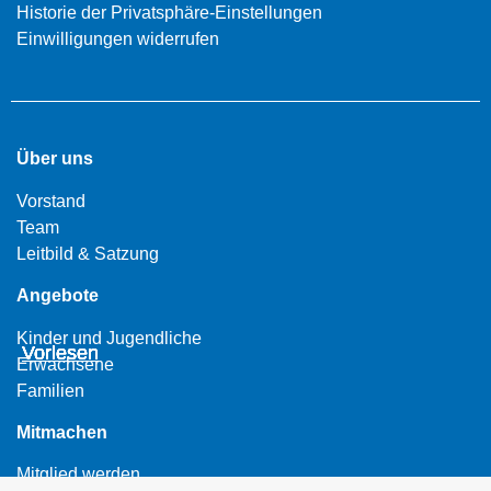
Historie der Privatsphäre-Einstellungen
Einwilligungen widerrufen
Über uns
Vorstand
Team
Leitbild & Satzung
Angebote
Kinder und Jugendliche
Vorlesen
Vorlesen
Vorlesen
Vorlesen
Vorlesen
Vorlesen
Erwachsene
Familien
Mitmachen
Mitglied werden