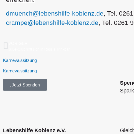
dmuench@lebenshilfe-koblenz.de
, Tel. 026
crampe@lebenshilfe-koblenz.de
, Tel. 0261 
VORIGER
JuLe-Club trifft sich in Rossis Trinkbar
Karnevalssitzung
Karnevalssitzung
Spend
Jetzt Spenden
Spark
Lebenshilfe Koblenz e.V.
Gleic