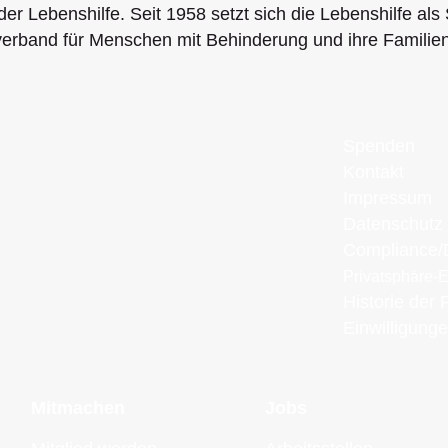
der Lebenshilfe. Seit 1958 setzt sich die Lebenshilfe als 
erband für Menschen mit Behinderung und ihre Familien
Spenden
Kontakt
Impressum
Datenschutz
Compliance/D
Privatsphäre-
Historie der 
Einwilligung
Mitmachen
Jobs