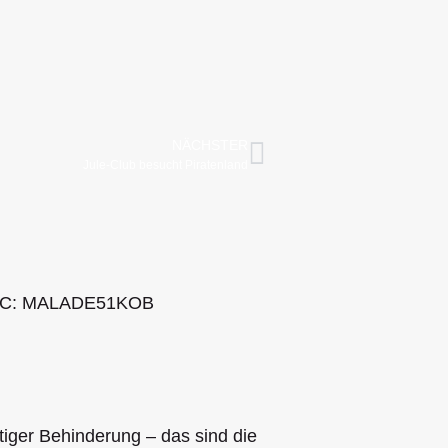
NÄCHSTER
Jule-Club besucht Piratenland
 BIC: MALADE51KOB
tiger Behinderung – das sind die