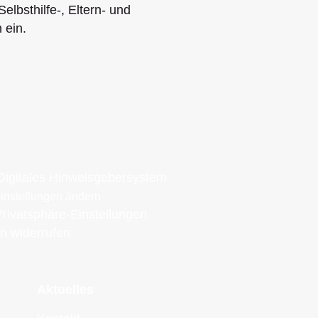
Selbsthilfe-, Eltern- und
 ein.
igitales Hinweisgebersystem
Einstellungen ändern
Privatsphäre-Einstellungen
en widerrufen
Aktuelles