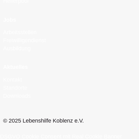
Helferpool
Jobs
Arbeitsstellen
Freiwilligendienst
Ausbildung
Aktuelles
Kontakt
Standorte
Downloads
© 2025 Lebenshilfe Koblenz e.V.
DSGVO Cookie Consent mit Real Cookie Banner